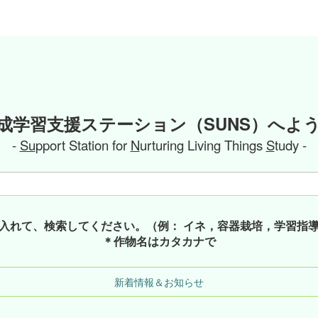
成学習支援ステーション（SUNS）へよ
-
Su
pport Station for
N
urturing Living Things
S
tudy -
入れて、検索してください。（例： イネ，容器栽培，学習指
＊作物名はカタカナで
新着情報＆お知らせ