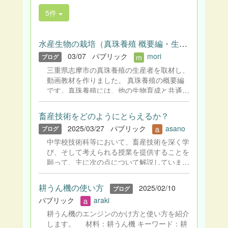
5件
水産生物の栽培（真珠養殖 概要編・生産者インタビュー編）
03/07
パブリック
mori
ブログ
三重県志摩市の真珠養殖の生産者を取材し、
動画教材を作りました。 真珠養殖の概要編
です。真珠養殖には、他の生物育成と共通す
る技術に加え、独自の技術がみられます。
真珠養殖の生産者インタビュー編です。真珠
畜産技術をどのようにとらえるか？
養殖に対する生産者の工夫や思いがみられま
2025/03/27
パブリック
asano
ブログ
す。 滋賀大学 教育学部森 太郎結城日向（元
学生）
中学校技術科等において、畜産技術を深く学
び、そして考えられる授業を提供することを
願って、主に次の点について解説していま
す。 ●畜産技術の基本 栽培技術と対比しな
がら解説します。 ●畜産技術の発展と社会と
耕うん機の使い方
2025/02/10
ブログ
の関係性 畜産が生き残りをかけてどのよう
パブリック
araki
に変遷してきたのか、農業政策全般の変遷も
含めて解説します。 ●経済動物としての畜産
耕うん機のエンジンのかけ方と使い方を紹介
技術 感情に訴える技術を紹介します。 ●家
します。 材料：耕うん機 キーワード：耕