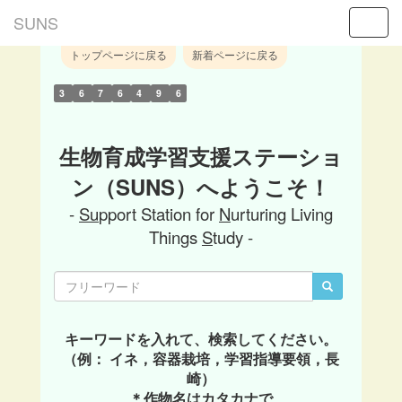
SUNS
Toggl
トップページに戻る
新着ページに戻る
3
6
7
6
4
9
6
生物育成学習支援ステーショ
ン（SUNS）へようこそ！
-
Su
pport Station for
N
urturing Living
Things
S
tudy -
キーワードを入れて、検索してください。
（例： イネ，容器栽培，学習指導要領，長
崎）
＊作物名はカタカナで