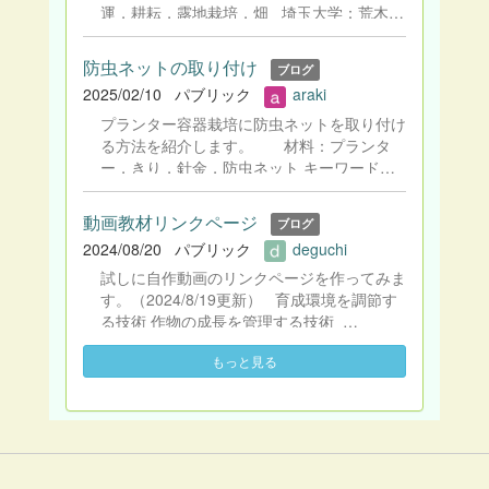
畜糞尿問題 加工型畜産に由来する問題につ
運，耕耘，露地栽培，畑 埼玉大学：荒木祐
いて解説します。
二（監修），大学院生：池田周登，竹村直起
2025年2月作成
防虫ネットの取り付け
ブログ
2025/02/10
パブリック
araki
プランター容器栽培に防虫ネットを取り付け
る方法を紹介します。 材料：プランタ
ー，きり，針金，防虫ネット キーワード：
寒冷紗，不織布，虫よけ，容器，コマツナ
埼玉大学：荒木祐二（監修），大学院生：池
動画教材リンクページ
ブログ
田周登，竹村直起 2025年2月作成
2024/08/20
パブリック
deguchi
試しに自作動画のリンクページを作ってみま
す。（2024/8/19更新） 育成環境を調節す
る技術 作物の成長を管理する技術
土壌環境に関わる動画
もっと見る
アースチェック液を用いた土壌pHの測定
（高画質版）と土壌の採取方法 トマトのわ
き芽とり 実演動画 容器栽培の土づくり
（保水性・排水性・通気性） 脇芽取りの有
無でミニトマトの成長はどう変わる？ 堆肥
の荷下ろしと散布の様子 ヒマワリの摘心 化