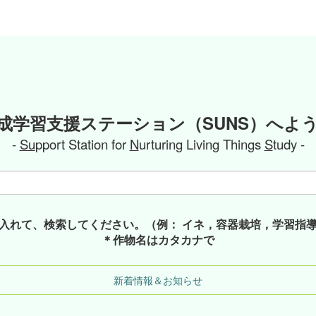
成学習支援ステーション（SUNS）へよ
-
Su
pport Station for
N
urturing Living Things
S
tudy -
入れて、検索してください。（例： イネ，容器栽培，学習指
＊作物名はカタカナで
新着情報＆お知らせ