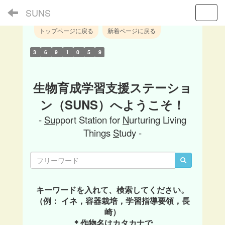
SUNS
Toggl
トップページに戻る
新着ページに戻る
3
6
9
1
0
5
9
生物育成学習支援ステーショ
ン（SUNS）へようこそ！
-
Su
pport Station for
N
urturing Living
Things
S
tudy -
キーワードを入れて、検索してください。
（例： イネ，容器栽培，学習指導要領，長
崎）
＊作物名はカタカナで