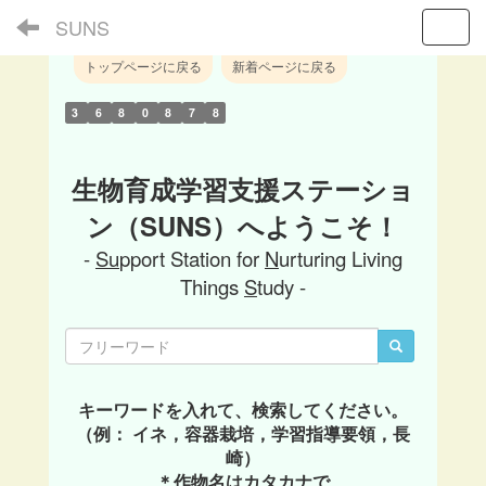
SUNS
Toggl
トップページに戻る
新着ページに戻る
3
6
8
0
8
7
8
生物育成学習支援ステーショ
ン（SUNS）へようこそ！
-
Su
pport Station for
N
urturing Living
Things
S
tudy -
キーワードを入れて、検索してください。
（例： イネ，容器栽培，学習指導要領，長
崎）
＊作物名はカタカナで