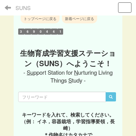
SUNS
Toggl
トップページに戻る
新着ページに戻る
3
6
9
0
4
4
1
生物育成学習支援ステーショ
ン（SUNS）へようこそ！
-
Su
pport Station for
N
urturing Living
Things
S
tudy -
キーワードを入れて、検索してください。
（例： イネ，容器栽培，学習指導要領，長
崎）
＊作物名はカタカナで