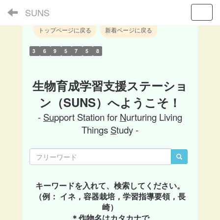
SUNS
Toggl
トップページに戻る
新着ページに戻る
3
6
9
5
7
5
8
生物育成学習支援ステーショ
ン（SUNS）へようこそ！
-
Su
pport Station for
N
urturing Living
Things
S
tudy -
キーワードを入れて、検索してください。
（例： イネ，容器栽培，学習指導要領，長
崎）
＊作物名はカタカナで