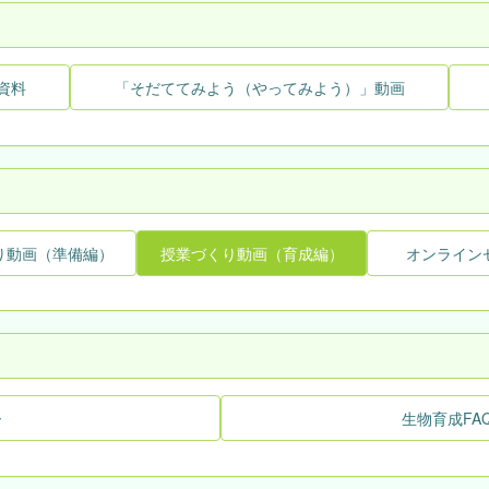
資料
「そだててみよう（やってみよう）」動画
り動画（準備編）
授業づくり動画（育成編）
オンライン
ー
生物育成FA