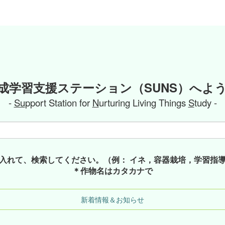
成学習支援ステーション（SUNS）へよ
-
Su
pport Station for
N
urturing Living Things
S
tudy -
入れて、検索してください。（例： イネ，容器栽培，学習指
＊作物名はカタカナで
新着情報＆お知らせ