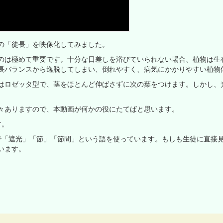
の「徒長」を映像化してみました。
のは極めて重要です。十分な日差しを浴びていられない場合、植物は生
長バランスから逸脱してしまい、倒れやすく、病気にかかりやすい植物
はロゼッタ型で、茎をほとんど伸ばさずに次の葉をつけます。しかし、
々ありますので、本動画が何かの役にたてばと思います。
す。
で「遮光」「節」「節間」という語を使っています。もしも生徒に直接
います。