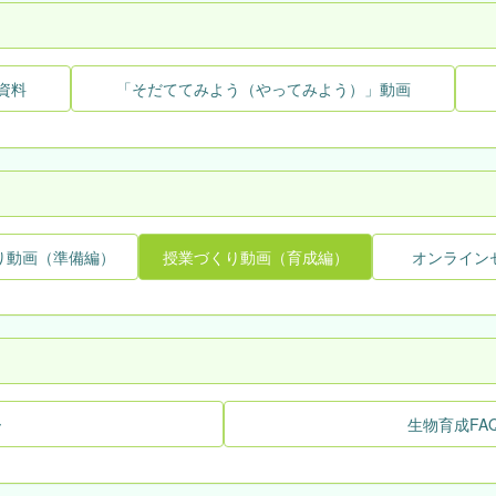
資料
「そだててみよう（やってみよう）」動画
り動画（準備編）
授業づくり動画（育成編）
オンライン
ー
生物育成FA