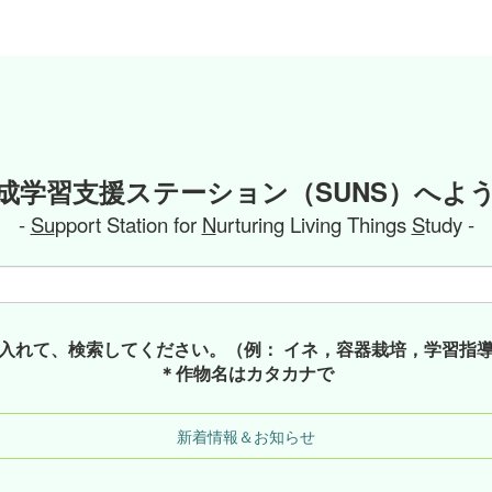
成学習支援ステーション（SUNS）へよ
-
Su
pport Station for
N
urturing Living Things
S
tudy -
入れて、検索してください。（例： イネ，容器栽培，学習指
＊作物名はカタカナで
新着情報＆お知らせ