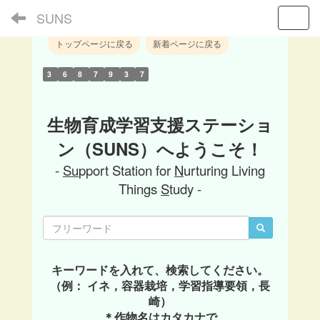
SUNS
Toggl
トップページに戻る
新着ページに戻る
3
6
8
7
9
3
7
生物育成学習支援ステーショ
ン（SUNS）へようこそ！
-
Su
pport Station for
N
urturing Living
Things
S
tudy -
キーワードを入れて、検索してください。
（例： イネ，容器栽培，学習指導要領，長
崎）
＊作物名はカタカナで