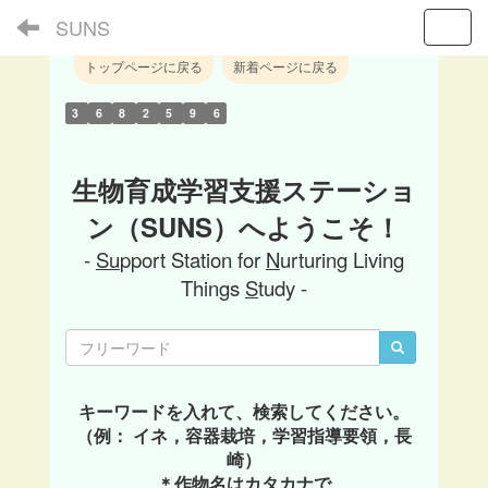
SUNS
Toggl
トップページに戻る
新着ページに戻る
3
6
8
2
5
9
6
生物育成学習支援ステーショ
ン（SUNS）へようこそ！
-
Su
pport Station for
N
urturing Living
Things
S
tudy -
キーワードを入れて、検索してください。
（例： イネ，容器栽培，学習指導要領，長
崎）
＊作物名はカタカナで