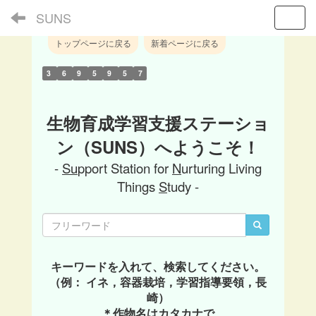
SUNS
Toggl
トップページに戻る
新着ページに戻る
3
6
9
5
9
5
7
生物育成学習支援ステーショ
ン（SUNS）へようこそ！
-
Su
pport Station for
N
urturing Living
Things
S
tudy -
キーワードを入れて、検索してください。
（例： イネ，容器栽培，学習指導要領，長
崎）
＊作物名はカタカナで