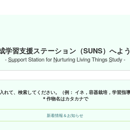
成学習支援ステーション（SUNS）へよ
-
Su
pport Station for
N
urturing Living Things
S
tudy -
入れて、検索してください。（例： イネ，容器栽培，学習指
＊作物名はカタカナで
新着情報＆お知らせ