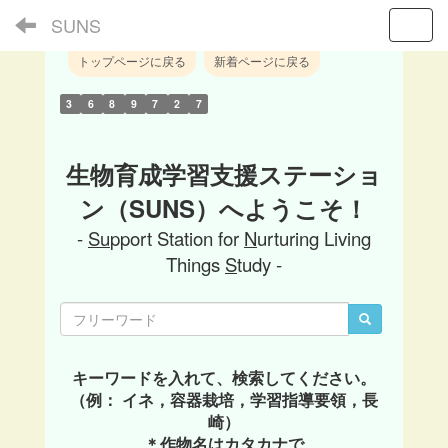
SUNS
Toggl
トップページに戻る
新着ページに戻る
3
6
8
9
7
2
7
生物育成学習支援ステーショ
ン（SUNS）へようこそ！
-
Su
pport Station for
N
urturing Living
Things
S
tudy -
キーワードを入れて、検索してください。
（例： イネ，容器栽培，学習指導要領，長
崎）
＊作物名はカタカナで