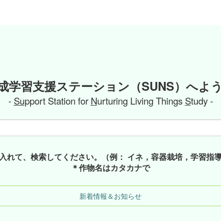
成学習支援ステーション（SUNS）へよ
-
Su
pport Station for
N
urturing Living Things
S
tudy -
入れて、検索してください。（例： イネ，容器栽培，学習指
＊作物名はカタカナで
新着情報＆お知らせ