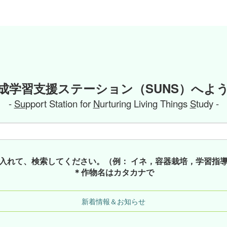
成学習支援ステーション（SUNS）へよ
-
Su
pport Station for
N
urturing Living Things
S
tudy -
入れて、検索してください。（例： イネ，容器栽培，学習指
＊作物名はカタカナで
新着情報＆お知らせ